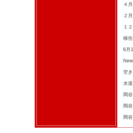
４月
２月
１２
移住
6月
Ne
空き
水道
岡谷
岡谷
岡谷