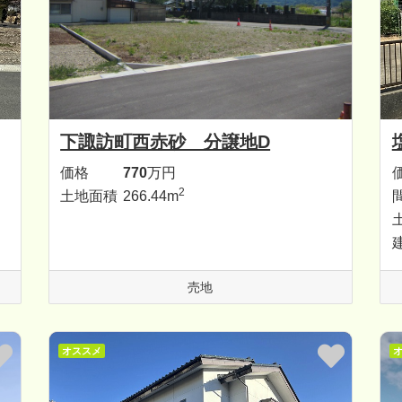
下諏訪町西赤砂 分譲地D
価格
770
万円
2
土地面積
266.44m
売地
オススメ