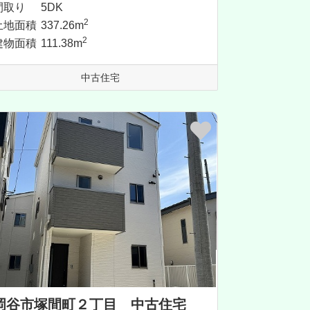
間取り
5DK
2
土地面積
337.26m
2
建物面積
111.38m
中古住宅
岡谷市塚間町２丁目 中古住宅