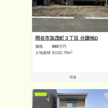
岡谷市加茂町３丁目 分譲地D
価格
660
万円
2
土地面積
約182.78m
売地
オススメ