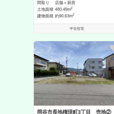
間取り
店舗＋厨房
2
土地面積
480.49m
2
建物面積
約90.63m
中古住宅
岡谷市長地権現町3丁目 売地②