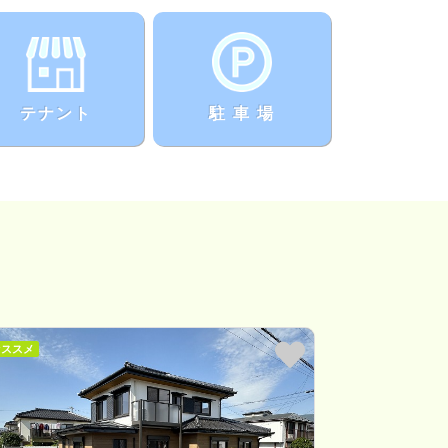
テナント
駐 車 場
オススメ