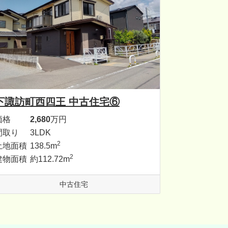
下諏訪町西四王 中古住宅⑥
価格
2,680
万円
間取り
3LDK
2
土地面積
138.5m
2
建物面積
約112.72m
中古住宅