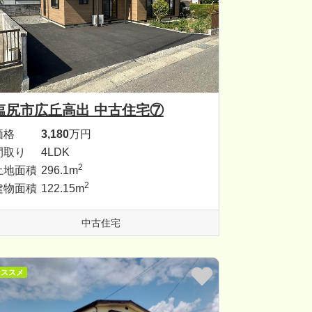
塩尻市広丘高出 中古住宅⑦
価格
3,180
万円
間取り
4LDK
2
土地面積
296.1m
2
建物面積
122.15m
中古住宅
オススメ