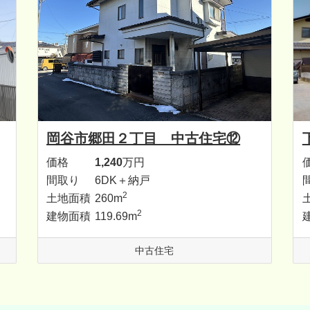
岡谷市郷田２丁目 中古住宅⑫
価格
1,240
万円
間取り
6DK＋納戸
2
土地面積
260m
2
建物面積
119.69m
中古住宅