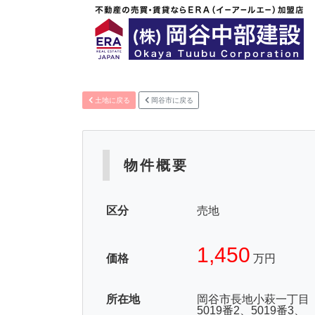
土地に戻る
岡谷市に戻る
物件概要
区分
売地
1,450
価格
万円
所在地
岡谷市長地小萩一丁目
5019番2、5019番3、