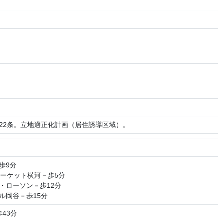
22条。立地適正化計画（居住誘導区域）。
歩9分
マーケット横河－歩5分
・ローソン－歩12分
ル岡谷－歩15分
歩43分