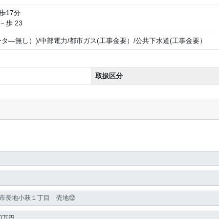
歩17分
歩 23
タ―無し）)/中部電力/都市ガス(工事金要）/公共下水道(工事金要）
取扱区分