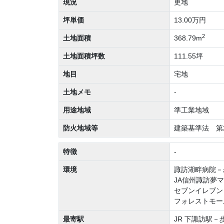
現況
更地
坪単価
13.00万円
2
土地面積
368.79m
土地面積坪数
111.55坪
地目
宅地
土地メモ
-
用途地域
準工業地域
防火地域等
建築基準法 第
特徴
-
環境
諏訪湖畔病院－
JA信州諏訪夢
セブンイレブン
フォレストモー
最寄駅
JR 下諏訪駅－