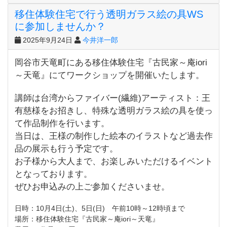
移住体験住宅で行う透明ガラス絵の具WS
に参加しませんか？
2025年9月24日
今井洋一郎
岡谷市天竜町にある移住体験住宅『古民家～庵iori
～天竜』にてワークショップを開催いたします。
講師は台湾からファイバー(繊維)アーティスト：王
有慈様をお招きし、特殊な透明ガラス絵の具を使っ
て作品制作を行います。
当日は、王様の制作した絵本のイラストなど過去作
品の展示も行う予定です。
お子様から大人まで、お楽しみいただけるイベント
となっております。
ぜひお申込みの上ご参加くださいませ。
日時：10月4日(土)、5日(日) 午前10時～12時頃まで
場所：移住体験住宅『古民家～庵iori～天竜』