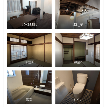
LDK15.5帖
LDK_梁
和室1
和室2
浴室
トイレ