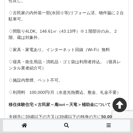
性良し。
♢古民家の内外装一部(水回り等)リフォーム済、物件脇に２台
駐車可。
♢間取り4LDK。146.61㎡（43.13坪）※１階部分のみ。２
階、蔵は対象外。
♢家具・家電あり。インターネット回線（Wi-Fi）無料
♢寝具・衛生用品・消耗品・ゴミ袋は利用者持込。（寝具レ
ンタル業者紹介可）
♢施設内禁煙、ペット不可。
♢利用料 100,000円/月（水道光熱費込、敷金、礼金不要）
移住体験住宅＜
古民家～庵iori～天竜
＞補助金について
夫婦共に39歳以下の方又は39歳以下の独身の方に
50,000円/月
が岡谷市から利用料の補助金として交付されます。