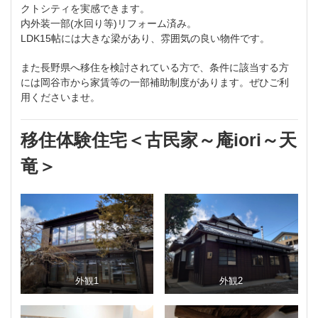
クトシティを実感できます。
内外装一部(水回り等)リフォーム済み。
LDK15帖には大きな梁があり、雰囲気の良い物件です。
また長野県へ移住を検討されている方で、条件に該当する方
には岡谷市から家賃等の一部補助制度があります。ぜひご利
用くださいませ。
移住体験住宅＜
古民家～庵iori～天
竜
＞
外観1
外観2