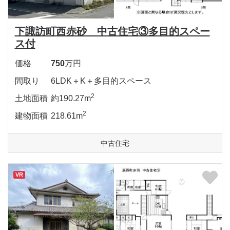
下諏訪町西赤砂 中古住宅③多目的スペー
ス付
価格
750
万円
間取り
6LDK＋K＋多目的スペース
2
土地面積
約190.27m
2
建物面積
218.61m
中古住宅
VR