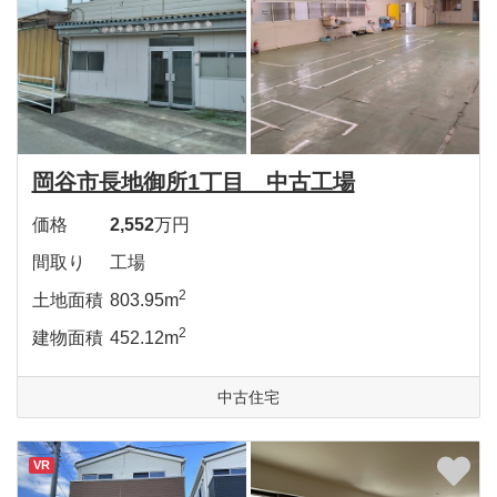
岡谷市長地御所1丁目 中古工場
価格
2,552
万円
間取り
工場
2
土地面積
803.95m
2
建物面積
452.12m
中古住宅
VR