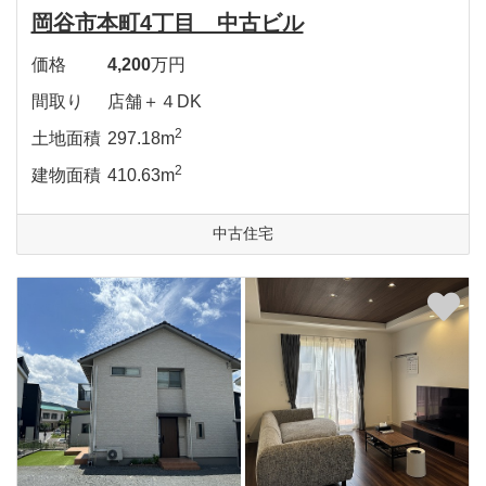
岡谷市本町4丁目 中古ビル
価格
4,200
万円
間取り
店舗＋４DK
2
土地面積
297.18m
2
建物面積
410.63m
中古住宅