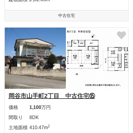
中古住宅
岡谷市山手町2丁目 中古住宅⑮
価格
1,100
万円
間取り
8DK
2
土地面積
410.47m