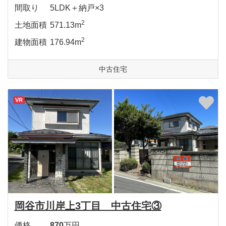
間取り
5LDK＋納戸×3
2
土地面積
571.13m
2
建物面積
176.94m
中古住宅
VR
岡谷市川岸上3丁目 中古住宅③
価格
870
万円