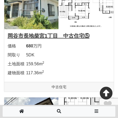
岡谷市長地柴宮1丁目 中古住宅⑤
価格
680
万円
間取り
5DK
2
土地面積
159.56m
2
建物面積
117.36m
中古住宅