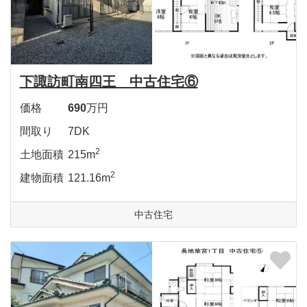
下諏訪町南四王 中古住宅⑥
価格
690
万円
間取り
7DK
2
土地面積
215m
2
建物面積
121.16m
中古住宅