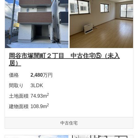
岡谷市塚間町２丁目 中古住宅⑤（未入
居）
価格
2,480
万円
間取り
3LDK
2
土地面積
74.93m
2
建物面積
108.9m
中古住宅