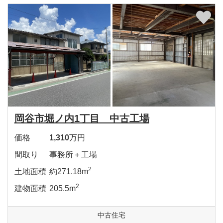
岡谷市堀ノ内1丁目 中古工場
価格
1,310
万円
間取り
事務所＋工場
2
土地面積
約271.18m
2
建物面積
205.5m
中古住宅