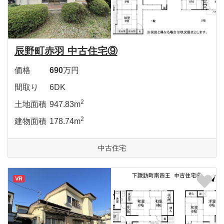
辰野町赤羽 中古住宅⑨
価格
690
万円
間取り
6DK
2
土地面積
947.83m
2
建物面積
178.74m
中古住宅
VR