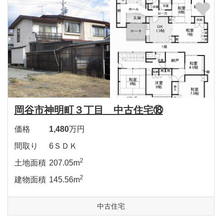
岡谷市神明町３丁目 中古住宅⑱
価格
1,480
万円
間取り
6ＳＤＫ
2
土地面積
207.05m
2
建物面積
145.56m
中古住宅