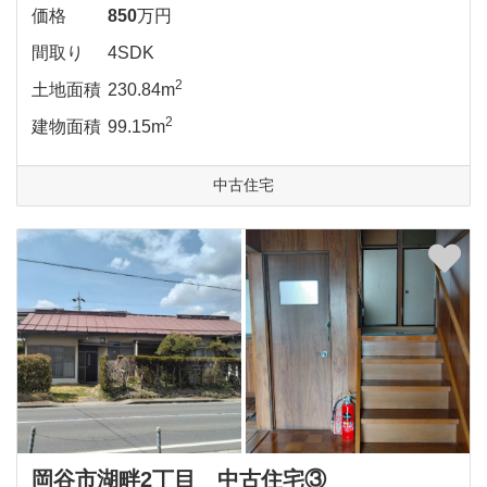
価格
850
万円
間取り
4SDK
2
土地面積
230.84m
2
建物面積
99.15m
中古住宅
岡谷市湖畔2丁目 中古住宅③