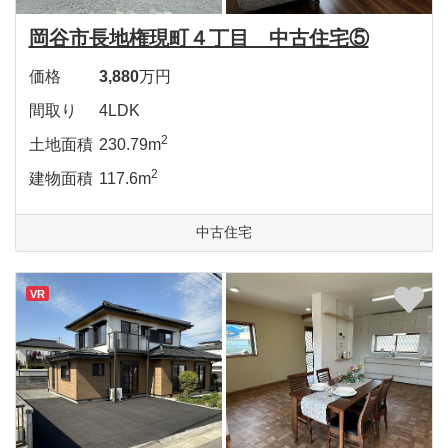
岡谷市長地権現町４丁目 中古住宅⑤
価格
3,880
万円
間取り
4LDK
2
土地面積
230.79m
2
建物面積
117.6m
中古住宅
VR