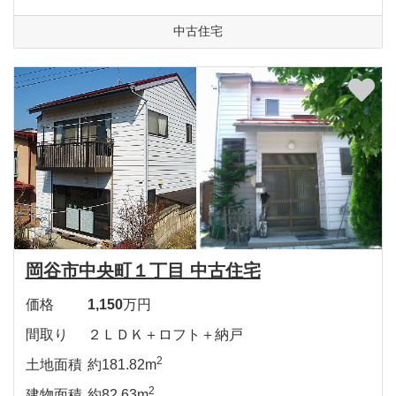
中古住宅
岡谷市中央町１丁目 中古住宅
価格
1,150
万円
間取り
２ＬＤＫ＋ロフト＋納戸
2
土地面積
約181.82m
2
建物面積
約82.63m