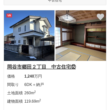
中古住宅
VR
岡谷市郷田２丁目 中古住宅⑫
価格
1,240
万円
間取り
6DK＋納戸
2
土地面積
260m
2
建物面積
119.69m