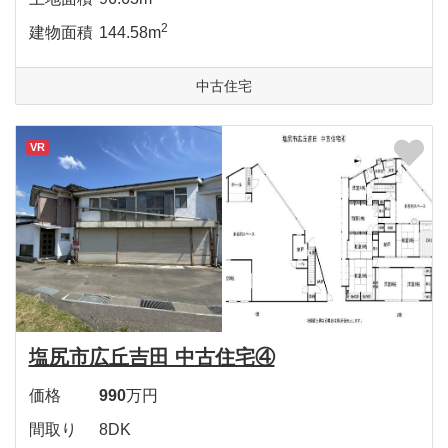
2
建物面積
144.58m
中古住宅
VR
塩尻市広丘吉田 中古住宅④
価格
990
万円
間取り
8DK