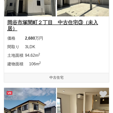
岡谷市塚間町２丁目 中古住宅③（未入
居）
価格
2,680
万円
間取り
3LDK
2
土地面積
94.62m
2
建物面積
106m
中古住宅
VR