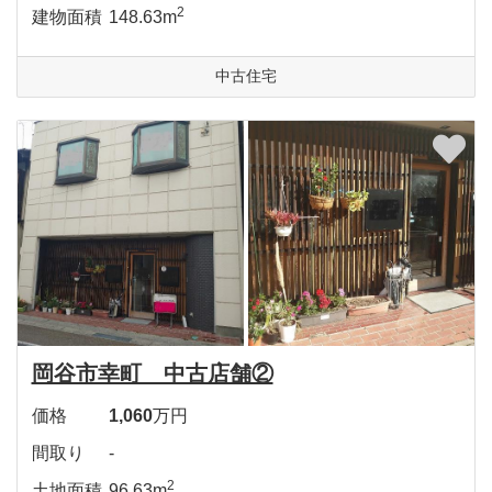
2
建物面積
148.63m
中古住宅
岡谷市幸町 中古店舗②
価格
1,060
万円
間取り
-
2
土地面積
96.63m