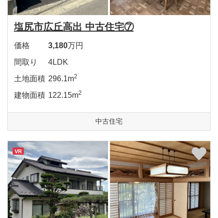
塩尻市広丘高出 中古住宅⑦
価格
3,180
万円
間取り
4LDK
2
土地面積
296.1m
2
建物面積
122.15m
中古住宅
VR