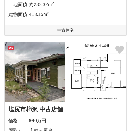
2
土地面積
約283.32m
2
建物面積
418.15m
中古住宅
VR
塩尻市柿沢 中古店舗
価格
980
万円
間取り
店舗＋厨房