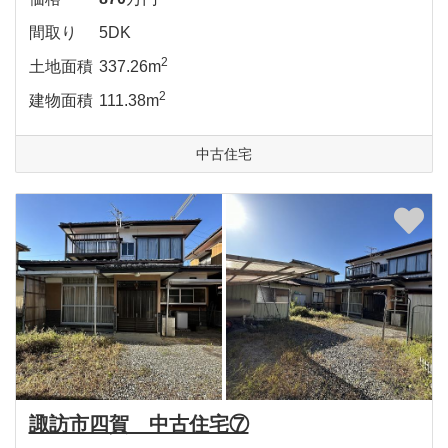
間取り
5DK
2
土地面積
337.26m
2
建物面積
111.38m
中古住宅
諏訪市四賀 中古住宅⑦