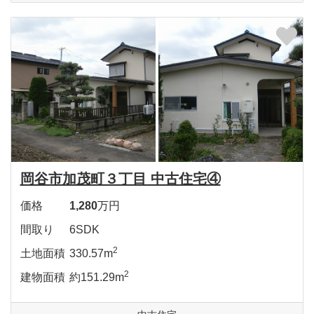
岡谷市加茂町３丁目 中古住宅④
価格
1,280
万円
間取り
6SDK
2
土地面積
330.57m
2
建物面積
約151.29m