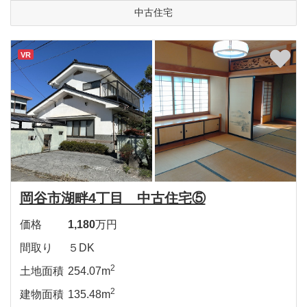
中古住宅
VR
岡谷市湖畔4丁目 中古住宅⑤
価格
1,180
万円
間取り
５DK
2
土地面積
254.07m
2
建物面積
135.48m