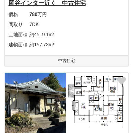
岡谷インター近く 中古住宅
価格
780
万円
間取り
7DK
2
土地面積
約4519.1m
2
建物面積
約157.73m
中古住宅