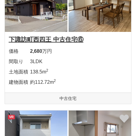
下諏訪町西四王 中古住宅⑥
価格
2,680
万円
間取り
3LDK
2
土地面積
138.5m
2
建物面積
約112.72m
中古住宅
VR