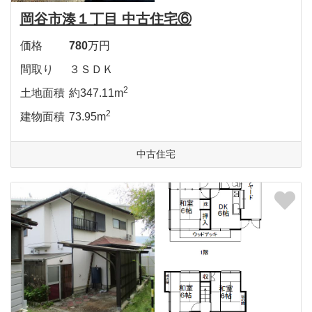
岡谷市湊１丁目 中古住宅⑥
価格
780
万円
間取り
３ＳＤＫ
2
土地面積
約347.11m
2
建物面積
73.95m
中古住宅